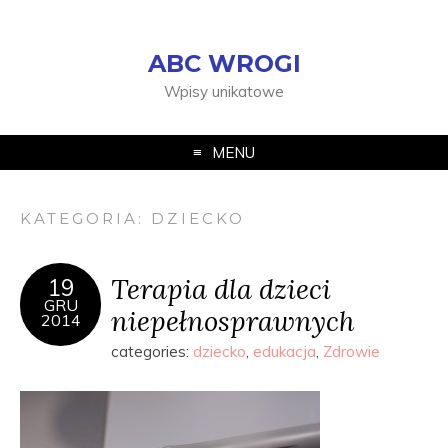
ABC WROGI
Wpisy unikatowe
MENU
KATEGORIA:
DZIECKO
Terapia dla dzieci
19
GRU
niepełnosprawnych
2014
categories:
dziecko
,
edukacja
,
Zdrowie