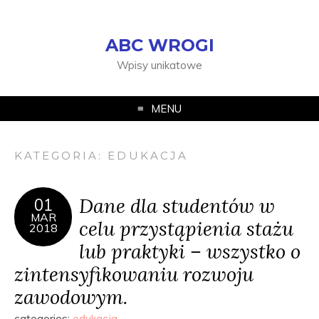
ABC WROGI
Wpisy unikatowe
MENU
KATEGORIA:
EDUKACJA
Dane dla studentów w
01
MAR
celu przystąpienia stażu
2018
lub praktyki – wszystko o
zintensyfikowaniu rozwoju
zawodowym.
categories:
edukacja