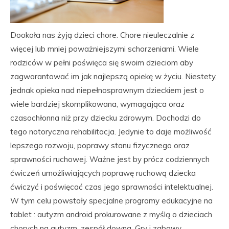
Dookoła nas żyją dzieci chore. Chore nieuleczalnie z
więcej lub mniej poważniejszymi schorzeniami. Wiele
rodziców w pełni poświęca się swoim dzieciom aby
zagwarantować im jak najlepszą opiekę w życiu. Niestety,
jednak opieka nad niepełnosprawnym dzieckiem jest o
wiele bardziej skomplikowana, wymagająca oraz
czasochłonna niż przy dziecku zdrowym. Dochodzi do
tego notoryczna rehabilitacja. Jedynie to daje możliwość
lepszego rozwoju, poprawy stanu fizycznego oraz
sprawności ruchowej. Ważne jest by prócz codziennych
ćwiczeń umożliwiających poprawę ruchową dziecka
ćwiczyć i poświęcać czas jego sprawności intelektualnej.
W tym celu powstały specjalne programy edukacyjne na
tablet : autyzm android prokurowane z myślą o dzieciach
chorych na autyzm, zespół downa. Gry i zabawy