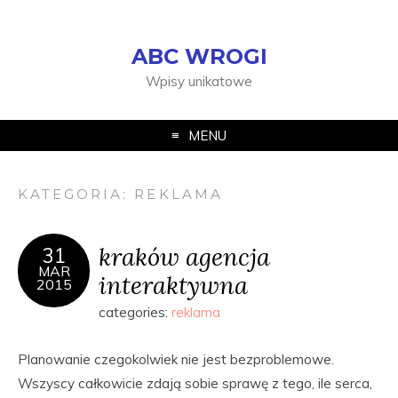
ABC WROGI
Wpisy unikatowe
MENU
KATEGORIA:
REKLAMA
kraków agencja
31
MAR
interaktywna
2015
categories:
reklama
Planowanie czegokolwiek nie jest bezproblemowe.
Wszyscy całkowicie zdają sobie sprawę z tego, ile serca,