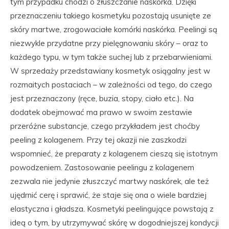
tym przypadku chodzi o złuszczanie naskórka. Dzięki
przeznaczeniu takiego kosmetyku pozostają usunięte ze
skóry martwe, zrogowaciałe komórki naskórka. Peelingi są
niezwykle przydatne przy pielęgnowaniu skóry – oraz to
każdego typu, w tym także suchej lub z przebarwieniami.
W sprzedaży przedstawiany kosmetyk osiągalny jest w
rozmaitych postaciach – w zależności od tego, do czego
jest przeznaczony (ręce, buzia, stopy, ciało etc.). Na
dodatek obejmować ma prawo w swoim zestawie
przeróżne substancje, czego przykładem jest choćby
peeling z kolagenem. Przy tej okazji nie zaszkodzi
wspomnieć, że preparaty z kolagenem cieszą się istotnym
powodzeniem. Zastosowanie peelingu z kolagenem
zezwala nie jedynie złuszczyć martwy naskórek, ale też
ujędrnić cerę i sprawić, że staje się ona o wiele bardziej
elastyczna i gładsza. Kosmetyki peelingujące powstają z
ideą o tym, by utrzymywać skórę w dogodniejszej kondycji