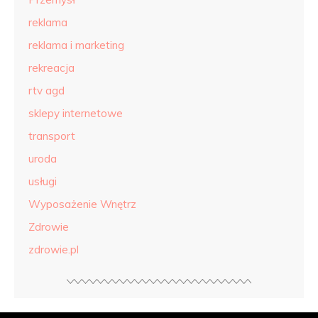
reklama
reklama i marketing
rekreacja
rtv agd
sklepy internetowe
transport
uroda
usługi
Wyposażenie Wnętrz
Zdrowie
zdrowie.pl