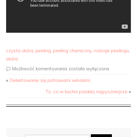
czysta skóra
,
peeling
,
peeling chemiczny
,
rodzaje peelingu
,
skóra
Możliwość komentowania
została wyłączona
«
Delektowanie się potrawami włoskimi
To, co w kuchni polskiej najpyszniejsze
»