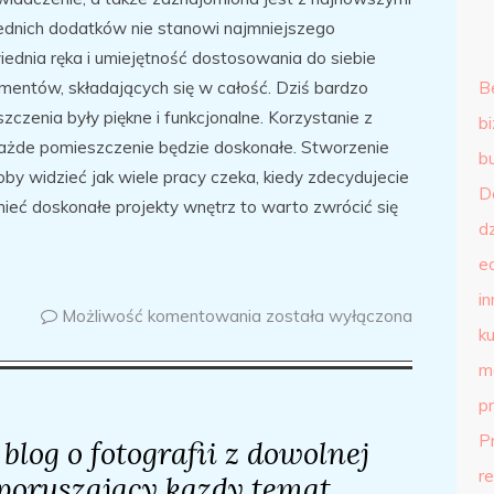
iednich dodatków nie stanowi najmniejszego
iednia ręka i umiejętność dostosowania do siebie
ementów, składających się w całość. Dziś bardzo
B
zczenia były piękne i funkcjonalne. Korzystanie z
b
każde pomieszczenie będzie doskonałe. Stworzenie
b
oby widzieć jak wiele pracy czeka, kiedy zdecydujecie
D
mieć doskonałe projekty wnętrz to warto zwrócić się
d
e
in
Możliwość komentowania
została wyłączona
ku
m
p
P
log o fotografii z dowolnej
r
poruszający kazdy temat.