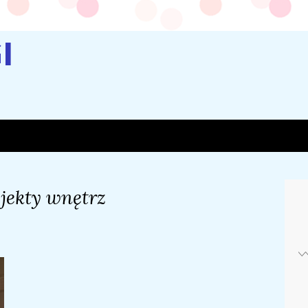
I
jekty wnętrz