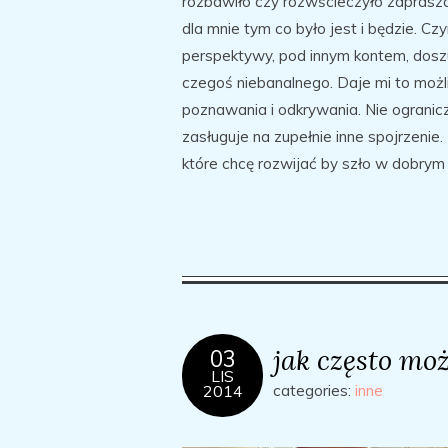
rozbawiło czy rozwścieczyło zaprasz
dla mnie tym co było jest i będzie. Cz
perspektywy, pod innym kontem, dos
czegoś niebanalnego. Daje mi to moż
poznawania i odkrywania. Nie ogranicz
zasługuje na zupełnie inne spojrzenie. 
które chcę rozwijać by szło w dobrym 
jak często mo
03
LIS
2014
categories:
inne