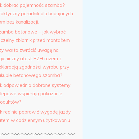
ak dobrać pojemność szamba?
raktyczny poradnik dla budujących
m bez kanalizacji.
zamba betonowe – jak wybrać
zczelny zbiornik przed montażem
zy warto zwrócić uwagę na
igieniczny atest PZH razem z
eklaracją zgodności wyrobu przy
akupie betonowego szamba?
ak odpowiednio dobrane systemy
klepowe wspierają pokazanie
roduktów?
ak realnie poprawić wygodę jazdy
utem w codziennym użytkowaniu