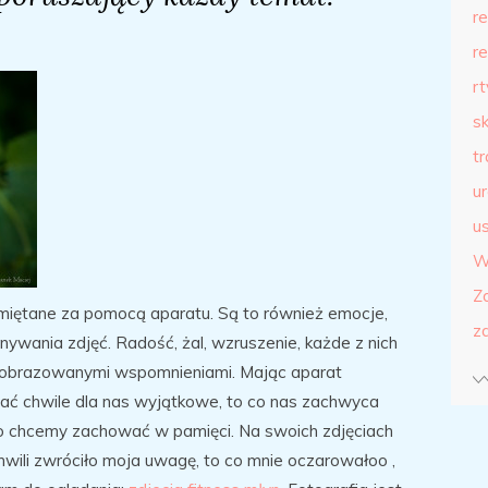
r
r
r
s
t
u
us
W
Z
pamiętane za pomocą aparatu. Są to również emocje,
z
ywania zdjęć. Radość, żal, wzruszenie, każde z nich
 zobrazowanymi wspomnieniami. Mając aparat
ać chwile dla nas wyjątkowe, to co nas zachwyca
o chcemy zachować w pamięci. Na swoich zdjęciach
hwili zwróciło moja uwagę, to co mnie oczarowałoo ,