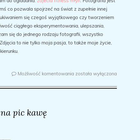
am do ogladania:
zdjecia fitness młyn
. Fotografia jest
ymś co pozwala spojrzeć na świat z zupełnie innej
zukiwaniem się czegoś wyjątkowego czy tworzeniem
liwość ciągłego eksperymentowania, ulepszania,
am się do jednego rodzaju fotografii, wszystko
Zdjęcia to nie tylko moja pasja, to także moje życie,
kierunku.
Możliwość komentowania
została wyłączona
żna pic kawę