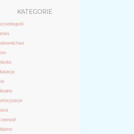
KATEGORIE
ez kategorii
iznes
udownictwo
om
ziecko
dukacja
ne
linaria
otoryzacja
raca
rzemysł
eklama