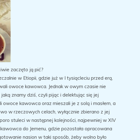
iwie zaczęto ją pić?
alnie w Etiopii, gdzie już w I tysiącleciu przed erą,
tywali owoce kawowca. Jednak w owym czasie nie
aką znamy dziś, czyli pijąc i delektując się jej
li owoce kawowca oraz mieszali je z solą i masłem, a
wo w rzeczowych celach, wyłącznie zbierano z jej
ro stuleci w następnej kolejności, najpewniej w XIV
na kawowca do Jemenu, gdzie pozostała opracowana
otowanie nasion w taki sposób, żeby wolno było