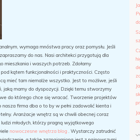
J
P
do
S
s
banalnym, wymaga mnóstwa pracy oraz pomysłu. Jeśli
C
zapraszamy do nas. Nasi architekci przygotują dla
h
 mieszkania i waszych potrzeb. Zdołamy
d
pod kątem funkcjonalności i praktyczności. Często
z
hcą mieć tam niemalże wszystko. Jest to możliwe, jeśli
J
, jaką mamy do dyspozycji. Dzięki temu stworzymy
s
we do którego chce się wracać. Tworzenie projektów
p
asza firma dba o to by w pełni zadowolić kienta i
J
elny. Aranżacje wnętrz są w chwili obecnej coraz
a
ludzi młodych, którzy pragną wyjątkowego
wiele
nowoczesne wnętrza blog
. Wystarczy zatrudnić
wiadczenie, a także zaznajomiona jest z najnowszymi