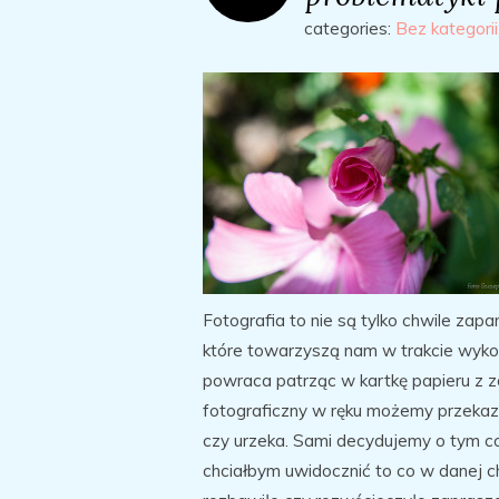
categories:
Bez kategorii
Fotografia to nie są tylko chwile za
które towarzyszą nam w trakcie wykon
powraca patrząc w kartkę papieru z
fotograficzny w ręku możemy przekaz
czy urzeka. Sami decydujemy o tym c
chciałbym uwidocznić to co w danej c