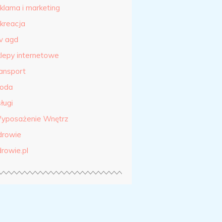
eklama i marketing
ekreacja
tv agd
klepy internetowe
ransport
roda
ługi
yposażenie Wnętrz
drowie
drowie.pl