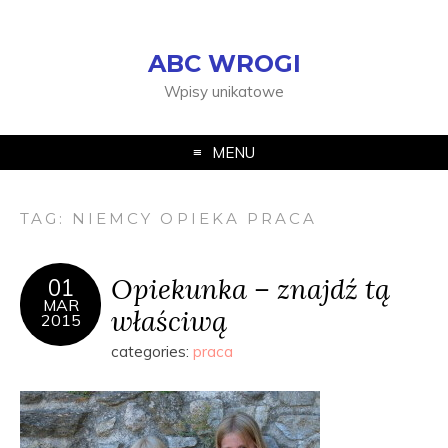
ABC WROGI
Wpisy unikatowe
MENU
TAG:
NIEMCY OPIEKA PRACA
Opiekunka – znajdź tą
01
MAR
właściwą
2015
categories:
praca