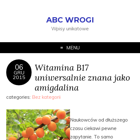
ABC WROGI
Wpisy unikatowe
MENU
Witamina B17
06
GRU
uniwersalnie znana jako
2015
amigdalina
categories:
Bez kategorii
Naukowców od dłuższego
czasu ciekawi pewne
zapytanie. To samo