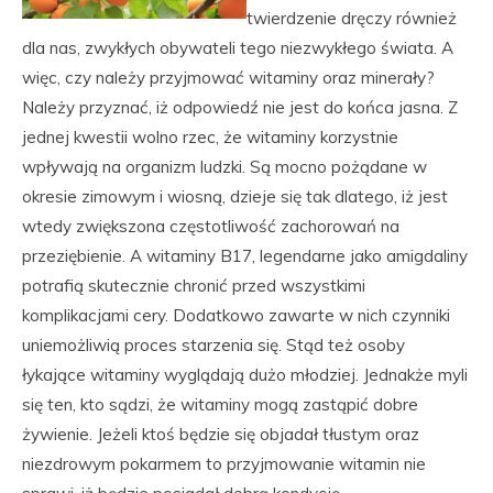
twierdzenie dręczy również
dla nas, zwykłych obywateli tego niezwykłego świata. A
więc, czy należy przyjmować witaminy oraz minerały?
Należy przyznać, iż odpowiedź nie jest do końca jasna. Z
jednej kwestii wolno rzec, że witaminy korzystnie
wpływają na organizm ludzki. Są mocno pożądane w
okresie zimowym i wiosną, dzieje się tak dlatego, iż jest
wtedy zwiększona częstotliwość zachorowań na
przeziębienie. A witaminy B17, legendarne jako amigdaliny
potrafią skutecznie chronić przed wszystkimi
komplikacjami cery. Dodatkowo zawarte w nich czynniki
uniemożliwią proces starzenia się. Stąd też osoby
łykające witaminy wyglądają dużo młodziej. Jednakże myli
się ten, kto sądzi, że witaminy mogą zastąpić dobre
żywienie. Jeżeli ktoś będzie się objadał tłustym oraz
niezdrowym pokarmem to przyjmowanie witamin nie