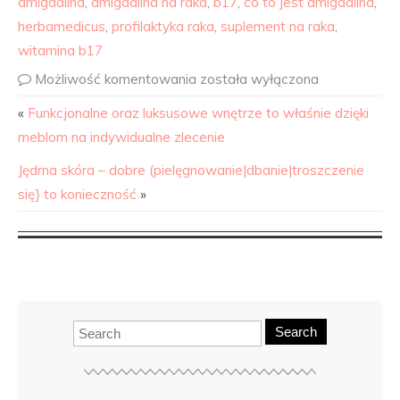
amigdalina
,
amigdalina na raka
,
b17
,
co to jest amigdalina
,
herbamedicus
,
profilaktyka raka
,
suplement na raka
,
witamina b17
Możliwość komentowania
została wyłączona
«
Funkcjonalne oraz luksusowe wnętrze to właśnie dzięki
meblom na indywidualne zlecenie
Jędrna skóra – dobre (pielęgnowanie|dbanie|troszczenie
się} to konieczność
»
Search