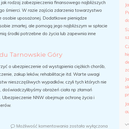
go jak rodzaj zabezpieczenia finansowego najbliższych
J
o śmierci. W razie zajścia zdarzenia towarzystwo
P
e osobie uposażonej. Dodatkowe pieniądze
do
sobie zmarłej, ale pomogą jego najbliższym w spłacie
S
nią środki potrzebne do życia lub zapewnia inne
s
C
du Tarnowskie Góry
h
d
yć o ubezpieczenie od wystąpienia ciężkich chorób,
z
zenie, zakup leków, rehabilitacje itd. Warte uwagi
J
stw nieszczęśliwych wypadków, czyli tych których nie
s
u, doświadczylibyśmy obrażeń ciała np złamań
p
Ubezpieczenie NNW obejmuje ochronę życia i
J
żerów.
a
Możliwość komentowania
została wyłączona