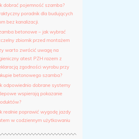
ak dobrać pojemność szamba?
raktyczny poradnik dla budujących
m bez kanalizacji.
zamba betonowe – jak wybrać
zczelny zbiornik przed montażem
zy warto zwrócić uwagę na
igieniczny atest PZH razem z
eklaracją zgodności wyrobu przy
akupie betonowego szamba?
ak odpowiednio dobrane systemy
klepowe wspierają pokazanie
roduktów?
ak realnie poprawić wygodę jazdy
utem w codziennym użytkowaniu