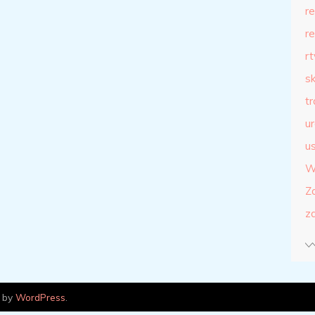
r
r
r
s
t
u
us
W
Z
z
 by
WordPress
.