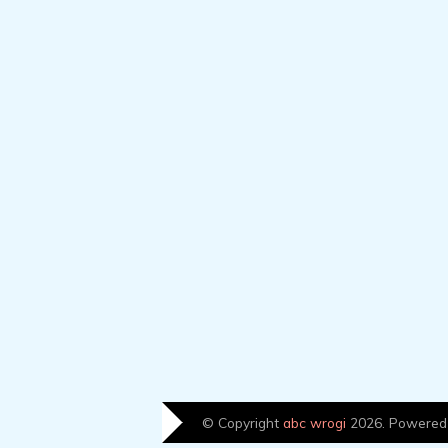
© Copyright
abc wrogi
2026. Powered