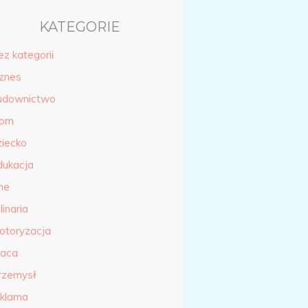
KATEGORIE
ez kategorii
iznes
udownictwo
om
ziecko
dukacja
ne
linaria
otoryzacja
raca
rzemysł
eklama