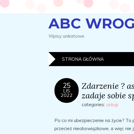
ABC WROG
Wpisy unikatowe
STRONA GŁÓWNA
Zdarzenie ? a
25
LIS
zadaje sobie s
2022
categories:
usługi
Po co mi ubezpieczenie na życie? To 
przecież nieobowiązkowe, a więc nie 