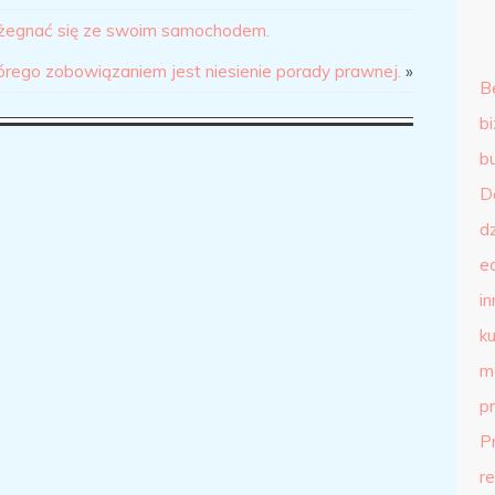
ożegnać się ze swoim samochodem.
órego zobowiązaniem jest niesienie porady prawnej.
»
B
b
b
D
d
e
in
ku
m
p
P
r