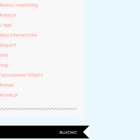
eklama i marketing
ekreacja
tv agd
klepy internetowe
ransport
roda
ługi
yposażenie Wnętrz
drowie
drowie.pl