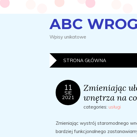
ABC WROG
Wpisy unikatowe
STRONA GŁÓWNA
Zmieniając uł
11
SIE
wnętrza na co
2021
categories:
usługi
Zmieniając wystrój staromodnego wnę
bardziej funkcjonalnego zastanawiam