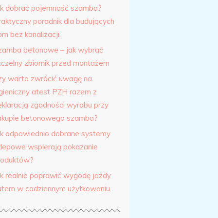
ak dobrać pojemność szamba?
raktyczny poradnik dla budujących
m bez kanalizacji.
zamba betonowe – jak wybrać
zczelny zbiornik przed montażem
zy warto zwrócić uwagę na
igieniczny atest PZH razem z
eklaracją zgodności wyrobu przy
akupie betonowego szamba?
ak odpowiednio dobrane systemy
klepowe wspierają pokazanie
roduktów?
ak realnie poprawić wygodę jazdy
utem w codziennym użytkowaniu