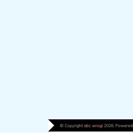
© Copyright
abc wrogi
2026. Powered