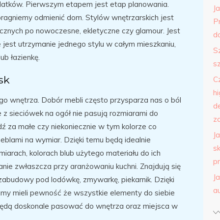
datków. Pierwszym etapem jest etap planowania.
J
pragniemy odmienić dom. Stylów wnętrzarskich jest
P
tycznych po nowoczesne, ekletyczne czy glamour. Jest
do
jest utrzymanie jednego stylu w całym mieszkaniu,
S
ub łazienkę.
s
sk
C
h
o wnętrza. Dobór mebli często przysparza nas o ból
d
e z sieciówek na ogół nie pasują rozmiarami do
z
ź za małe czy niekoniecznie w tym kolorze co
J
blami na wymiar. Dzięki temu będą idealnie
s
rach, kolorach blub użytego materiału do ich
p
anie zwłaszcza przy aranżowaniu kuchni. Znajdują się
J
o zabudowy pod lodówkę, zmywarkę, piekarnik. Dzięki
a
emy mieli pewność że wszystkie elementy do siebie
i będą doskonale pasować do wnętrza oraz miejsca w