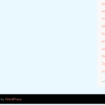
r
r
r
s
t
u
us
W
Z
z
 by
WordPress
.