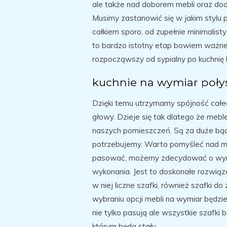
ale także nad doborem mebli oraz do
Musimy zastanowić się w jakim stylu 
całkiem sporo, od zupełnie minimalis
to bardzo istotny etap bowiem ważne 
rozpocząwszy od sypialny po kuchnię l
kuchnie na wymiar poły
Dzięki temu utrzymamy spójność całeg
głowy. Dzieje się tak dlatego że mebl
naszych pomieszczeń. Są za duże bąd
potrzebujemy. Warto pomyśleć nad me
pasować, możemy zdecydować o wymia
wykonania. Jest to doskonałe rozwiąz
w niej liczne szafki, również szafki d
wybraniu opcji mebli na wymiar będzi
nie tylko pasują ale wszystkie szafk
którym będą stały.