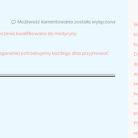
Możliwość komentowania
została wyłączona
B
 leczenia kwalifikowana do medycyny
b
b
ajpewniej potrzebujemy każdego dnia przyjmować
D
d
e
in
ku
m
p
P
r