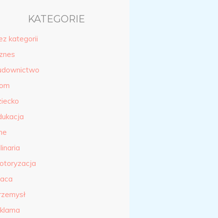
KATEGORIE
ez kategorii
iznes
udownictwo
om
ziecko
dukacja
ne
linaria
otoryzacja
raca
rzemysł
eklama