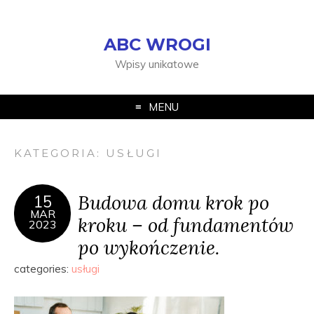
ABC WROGI
Wpisy unikatowe
MENU
KATEGORIA:
USŁUGI
Budowa domu krok po
15
MAR
kroku – od fundamentów
2023
po wykończenie.
categories:
usługi