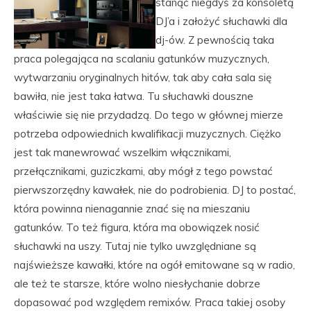
stanąć niegdyś za konsoletą
DJ’a i założyć słuchawki dla
dj-ów. Z pewnością taka
praca polegająca na scalaniu gatunków muzycznych,
wytwarzaniu oryginalnych hitów, tak aby cała sala się
bawiła, nie jest taka łatwa. Tu słuchawki douszne
właściwie się nie przydadzą. Do tego w głównej mierze
potrzeba odpowiednich kwalifikacji muzycznych. Ciężko
jest tak manewrować wszelkim włącznikami,
przełącznikami, guziczkami, aby mógł z tego powstać
pierwszorzędny kawałek, nie do podrobienia. DJ to postać,
która powinna nienagannie znać się na mieszaniu
gatunków. To też figura, która ma obowiązek nosić
słuchawki na uszy. Tutaj nie tylko uwzględniane są
najświeższe kawałki, które na ogół emitowane są w radio,
ale też te starsze, które wolno niesłychanie dobrze
dopasować pod względem remixów. Praca takiej osoby