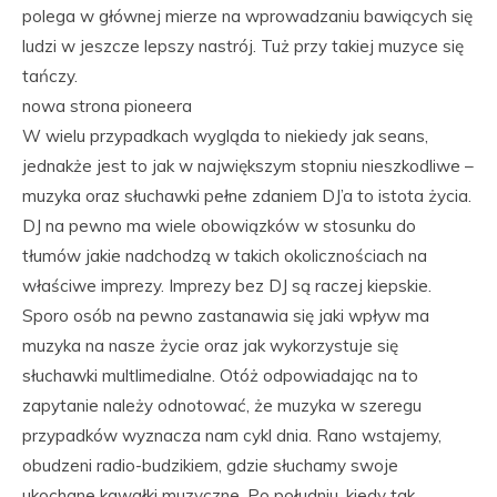
polega w głównej mierze na wprowadzaniu bawiących się
ludzi w jeszcze lepszy nastrój. Tuż przy takiej muzyce się
tańczy.
nowa strona pioneera
W wielu przypadkach wygląda to niekiedy jak seans,
jednakże jest to jak w największym stopniu nieszkodliwe –
muzyka oraz słuchawki pełne zdaniem DJ’a to istota życia.
DJ na pewno ma wiele obowiązków w stosunku do
tłumów jakie nadchodzą w takich okolicznościach na
właściwe imprezy. Imprezy bez DJ są raczej kiepskie.
Sporo osób na pewno zastanawia się jaki wpływ ma
muzyka na nasze życie oraz jak wykorzystuje się
słuchawki multlimedialne. Otóż odpowiadając na to
zapytanie należy odnotować, że muzyka w szeregu
przypadków wyznacza nam cykl dnia. Rano wstajemy,
obudzeni radio-budzikiem, gdzie słuchamy swoje
ukochane kawałki muzyczne. Po południu, kiedy tak