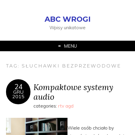
ABC WROGI
Wpisy unikatowe
MENU
TAG:
SŁUCHAWKI BEZPRZEWODOWE
Kompaktowe systemy
24
GRU
audio
2015
categories:
rtv agd
Wiele osób chciało by